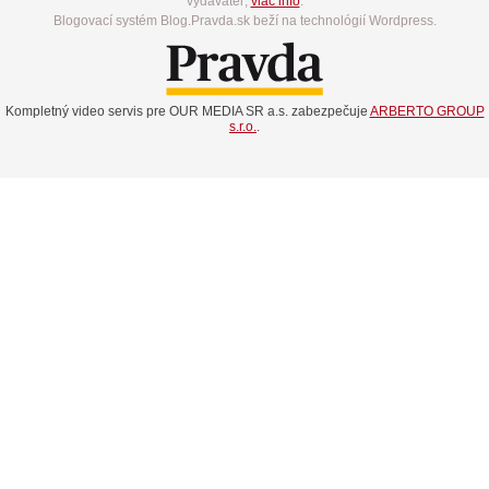
vydavateľ,
viac info
.
Blogovací systém Blog.Pravda.sk beží na technológií Wordpress.
Kompletný video servis pre OUR MEDIA SR a.s. zabezpečuje
ARBERTO GROUP
s.r.o.
.