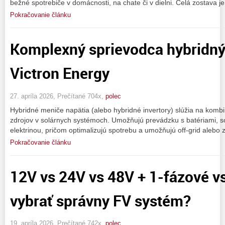
bežné spotrebiče v domácnosti, na chate či v dielni. Celá zostava je
Pokračovanie článku
Komplexný sprievodca hybridn
Victron Energy
27. apríla 2026, Prečítané 704x,
polec
Hybridné meniče napätia (alebo hybridné invertory) slúžia na komb
zdrojov v solárnych systémoch. Umožňujú prevádzku s batériami, s
elektrinou, pričom optimalizujú spotrebu a umožňujú off-grid alebo 
Pokračovanie článku
12V vs 24V vs 48V + 1-fázové v
vybrať správny FV systém?
19. apríla 2026, Prečítané 742x,
polec