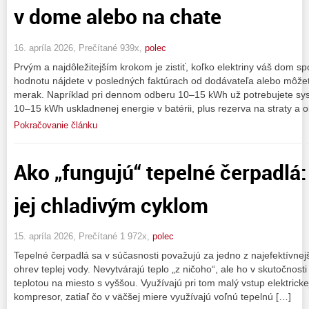
v dome alebo na chate
16. apríla 2026, Prečítané 939x,
polec
Prvým a najdôležitejším krokom je zistiť, koľko elektriny váš dom s
hodnotu nájdete v posledných faktúrach od dodávateľa alebo môže
merak. Napríklad pri dennom odberu 10–15 kWh už potrebujete sys
10–15 kWh uskladnenej energie v batérii, plus rezerva na straty a 
Pokračovanie článku
Ako „fungujú“ tepelné čerpadlá:
jej chladivým cyklom
15. apríla 2026, Prečítané 1 972x,
polec
Tepelné čerpadlá sa v súčasnosti považujú za jedno z najefektívnej
ohrev teplej vody. Nevytvárajú teplo „z ničoho“, ale ho v skutočnost
teplotou na miesto s vyššou. Využívajú pri tom malý vstup elektrick
kompresor, zatiaľ čo v väčšej miere využívajú voľnú tepelnú […]