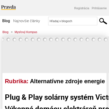
Registrácia
Prihlásenie
Blog
Najnovšie články
Najčítanejšie články
Blog
>
Mysľový Kompas
Najkomentovanejšie články
Zoznam blogov
Komerčné blogy
Rubrika:
Alternatívne zdroje energie
Plug & Play solárny systém Vict
Výkonná domácu elektráreň pre