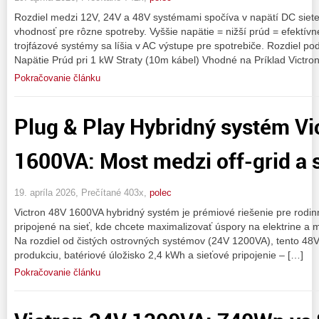
Rozdiel medzi 12V, 24V a 48V systémami spočíva v napätí DC siete,
vhodnosť pre rôzne spotreby. Vyššie napätie = nižší prúd = efektív
trojfázové systémy sa líšia v AC výstupe pre spotrebiče. Rozdiel po
Napätie Prúd pri 1 kW Straty (10m kábel) Vhodné na Príklad Victro
Pokračovanie článku
Plug & Play Hybridný systém Vi
1600VA: Most medzi off-grid a 
19. apríla 2026, Prečítané 403x,
polec
Victron 48V 1600VA hybridný systém je prémiové riešenie pre rodin
pripojené na sieť, kde chcete maximalizovať úspory na elektrine a
Na rozdiel od čistých ostrovných systémov (24V 1200VA), tento 48V
produkciu, batériové úložisko 2,4 kWh a sieťové pripojenie – […]
Pokračovanie článku