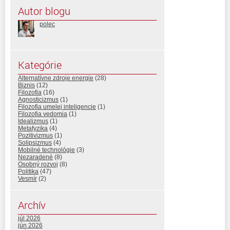
Autor blogu
polec
Kategórie
Alternatívne zdroje energie
(28)
Biznis
(12)
Filozofia
(16)
Agnosticizmus
(1)
Filozofia umelej inteligencie
(1)
Filozofia vedomia
(1)
Idealizmus
(1)
Metafyzika
(4)
Pozitivizmus
(1)
Solipsizmus
(4)
Mobilné technológie
(3)
Nezaradené
(8)
Osobný rozvoj
(8)
Politika
(47)
Vesmír
(2)
Archív
júl 2026
jún 2026