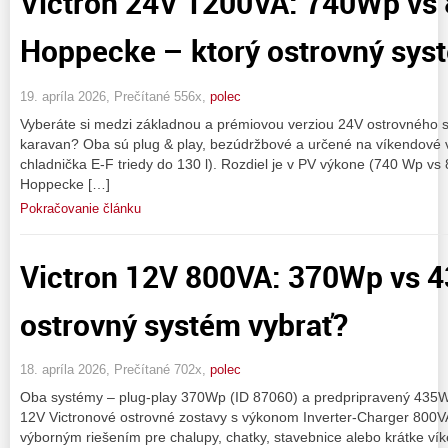
Victron 24V 1200VA: 740Wp vs
Hoppecke – ktorý ostrovný sys
19. apríla 2026, Prečítané 556x,
polec
Vyberáte si medzi základnou a prémiovou verziou 24V ostrovného s
karavan? Oba sú plug & play, bezúdržbové a určené na víkendové vy
chladnička E-F triedy do 130 l). Rozdiel je v PV výkone (740 Wp vs
Hoppecke […]
Pokračovanie článku
Victron 12V 800VA: 370Wp vs 
ostrovný systém vybrať?
18. apríla 2026, Prečítané 702x,
polec
Oba systémy – plug‑play 370Wp (ID 87060) a predpripravený 435
12V Victronové ostrovné zostavy s výkonom Inverter‑Charger 800V
výborným riešením pre chalupy, chatky, stavebnice alebo krátke ví