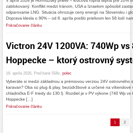
V apríli 2026 je Hormuzský prieliv – kľúčová ropná tepna pre 20% s
zablokovaný. Konflikt medzi Iránom, USA a Izraelom spôsobil zasta
odparovanie LNG. Situácia ohrozuje ceny energií na Slovensku i glo
Doprava klesla o 90% – od 8. apríla prešlo prielivom len 58 lodí na
Pokračovanie článku
Victron 24V 1200VA: 740Wp vs
Hoppecke – ktorý ostrovný sys
19. apríla 2026, Prečítané 558x,
polec
Vyberáte si medzi základnou a prémiovou verziou 24V ostrovného s
karavan? Oba sú plug & play, bezúdržbové a určené na víkendové vy
chladnička E-F triedy do 130 l). Rozdiel je v PV výkone (740 Wp vs
Hoppecke […]
Pokračovanie článku
1
2