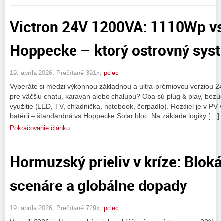
Victron 24V 1200VA: 1110Wp v
Hoppecke – ktorý ostrovný sys
19. apríla 2026, Prečítané 391x,
polec
Vyberáte si medzi výkonnou základnou a ultra-prémiovou verziou 2
pre väčšiu chatu, karavan alebo chalupu? Oba sú plug & play, bez
využitie (LED, TV, chladnička, notebook, čerpadlo). Rozdiel je v 
batérii – štandardná vs Hoppecke Solar.bloc. Na základe logiky […]
Pokračovanie článku
Hormuzský prieliv v kríze: Blok
scenáre a globálne dopady
19. apríla 2026, Prečítané 729x,
polec