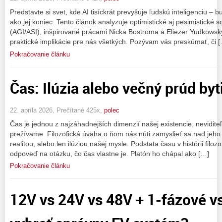
Predstavte si svet, kde AI tisíckrát prevyšuje ľudskú inteligenciu – b
ako jej koniec. Tento článok analyzuje optimistické aj pesimistické s
(AGI/ASI), inšpirované prácami Nicka Bostroma a Eliezer Yudkowsky
praktické implikácie pre nás všetkých. Pozývam vás preskúmať, či 
Pokračovanie článku
Čas: Ilúzia alebo večný prúd byt
22. apríla 2026, Prečítané 425x,
polec
Čas je jednou z najzáhadnejších dimenzií našej existencie, neviditeľ
prežívame. Filozofická úvaha o ňom nás núti zamyslieť sa nad jeho 
realitou, alebo len ilúziou našej mysle. Podstata času v histórii filozo
odpoveď na otázku, čo čas vlastne je. Platón ho chápal ako […]
Pokračovanie článku
12V vs 24V vs 48V + 1-fázové v