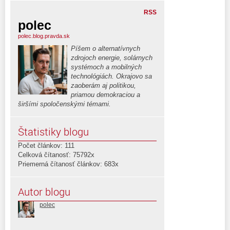
RSS
polec
polec.blog.pravda.sk
Píšem o alternatívnych
zdrojoch energie, solárnych
systémoch a mobilných
technológiách. Okrajovo sa
zaoberám aj politikou,
priamou demokraciou a
širšími spoločenskými témami.
Štatistiky blogu
Počet článkov: 111
Celková čítanosť: 75792x
Priemerná čítanosť článkov: 683x
Autor blogu
polec