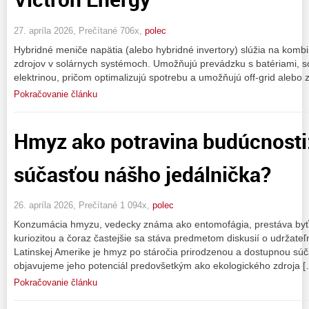
27. apríla 2026, Prečítané 706x,
polec
Hybridné meniče napätia (alebo hybridné invertory) slúžia na komb
zdrojov v solárnych systémoch. Umožňujú prevádzku s batériami, s
elektrinou, pričom optimalizujú spotrebu a umožňujú off-grid alebo 
Pokračovanie článku
Hmyz ako potravina budúcnosti:
súčasťou nášho jedálnička?
26. apríla 2026, Prečítané 1 094x,
polec
Konzumácia hmyzu, vedecky známa ako entomofágia, prestáva byť 
kuriozitou a čoraz častejšie sa stáva predmetom diskusií o udržateľnej
Latinskej Amerike je hmyz po stáročia prirodzenou a dostupnou súč
objavujeme jeho potenciál predovšetkým ako ekologického zdroja [
Pokračovanie článku