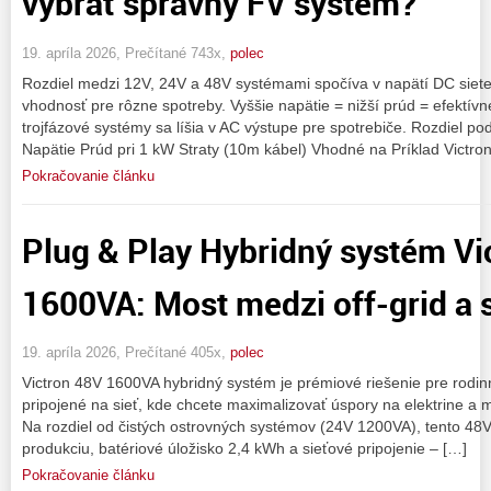
vybrať správny FV systém?
19. apríla 2026, Prečítané 743x,
polec
Rozdiel medzi 12V, 24V a 48V systémami spočíva v napätí DC siete,
vhodnosť pre rôzne spotreby. Vyššie napätie = nižší prúd = efektív
trojfázové systémy sa líšia v AC výstupe pre spotrebiče. Rozdiel po
Napätie Prúd pri 1 kW Straty (10m kábel) Vhodné na Príklad Victro
Pokračovanie článku
Plug & Play Hybridný systém Vi
1600VA: Most medzi off-grid a 
19. apríla 2026, Prečítané 405x,
polec
Victron 48V 1600VA hybridný systém je prémiové riešenie pre rodin
pripojené na sieť, kde chcete maximalizovať úspory na elektrine a
Na rozdiel od čistých ostrovných systémov (24V 1200VA), tento 48V
produkciu, batériové úložisko 2,4 kWh a sieťové pripojenie – […]
Pokračovanie článku