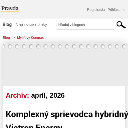
Registrácia
Prihlásenie
Blog
Najnovšie články
Najčítanejšie články
Blog
>
Mysľový Kompas
Najkomentovanejšie články
Zoznam blogov
Komerčné blogy
Archív:
apríl, 2026
Komplexný sprievodca hybridn
Victron Energy