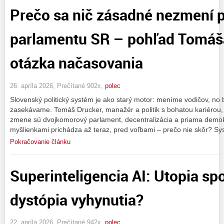
Prečo sa nič zásadné nezmení 
parlamentu SR – pohľad Tomáš
otázka načasovania
26. apríla 2026, Prečítané 902x,
polec
Slovenský politický systém je ako starý motor: meníme vodičov, no 
zasekávame. Tomáš Drucker, manažér a politik s bohatou kariérou,
zmene sú dvojkomorový parlament, decentralizácia a priama demokr
myšlienkami prichádza až teraz, pred voľbami – prečo nie skôr? S
Pokračovanie článku
Superinteligencia AI: Utopia sp
dystópia vyhynutia?
22. apríla 2026, Prečítané 942x,
polec