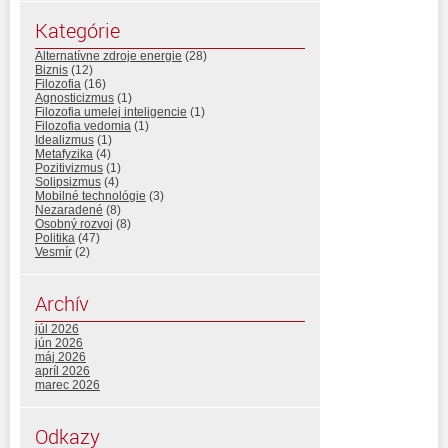
Kategórie
Alternatívne zdroje energie
(28)
Biznis
(12)
Filozofia
(16)
Agnosticizmus
(1)
Filozofia umelej inteligencie
(1)
Filozofia vedomia
(1)
Idealizmus
(1)
Metafyzika
(4)
Pozitivizmus
(1)
Solipsizmus
(4)
Mobilné technológie
(3)
Nezaradené
(8)
Osobný rozvoj
(8)
Politika
(47)
Vesmír
(2)
Archív
júl 2026
jún 2026
máj 2026
apríl 2026
marec 2026
Odkazy