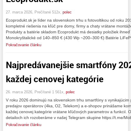
27. marca 2026, Prečítané 512x,
polec
Ecoprodukt.sk je líder na slovenskom trhu s fotovoltikou od roku 20
kompletné riešenia na kľúč pre domy, firmy a chaty vrátane montáže
Produkty a batérie skladom Ecoprodukt má desiatky položiek ihneď
Monokryštalické od 140–850 € (430 Wp ~200–300 €) Batérie LiFe
Pokračovanie článku
Najpredávanejšie smartfóny 202
každej cenovej kategórie
26. marca 2026, Prečítané 1 561x,
polec
V roku 2026 dominujú na slovenskom trhu smartfóny s vynikajúci
predajov operátorov (4ka, O2, Telekom) a e-shopov prinášame kom
každej cenovej kategórie vrátane kľúčových parametrov a funkcií. O
detailoch ich rozoberáme v našej Telegram skupine https://t.me/Mo
Pokračovanie článku