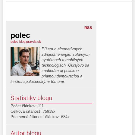
RSS
polec
polec.blog.pravda.sk
Píšem o alternatívnych
zdrojoch energie, solárnych
systémoch a mobilných
technológiách. Okrajovo sa
zaoberám aj politikou,
priamou demokraciou a
širšími spoločenskými témami.
Štatistiky blogu
Počet článkov: 111
Celková čítanosť: 75939x
Priemerná čítanosť článkov: 684x
Autor blogu