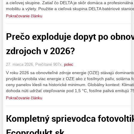
a cieľovej skupine. Zatiaľ čo DELTA je skôr domáca a profesionálna
mobilitu a výlety. Použitie a cieľová skupina DELTA batériové stanic
Pokračovanie článku
Prečo exploduje dopyt po obnov
zdrojoch v 2026?
27. marca 2026, Prečítané 907x,
polec
V roku 2026 sa obnoviteľné zdroje energie (OZE) stávajú dominanto
prvýkrát vyrobila viac energie z OZE ako z fosílnych palív, solárna 
ceny panelov klesli na historické minimum. Globálny kontext: Klimat
dohoda núti udržať otepľovanie pod 1,5 °C, fosílne palivá emitujú 
Pokračovanie článku
Kompletný sprievodca fotovolti
Ecoprodukt.sk