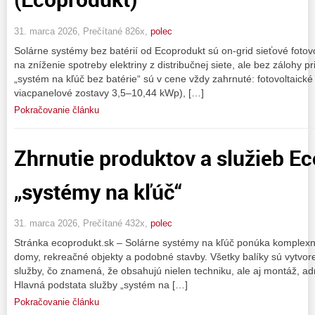
31. marca 2026, Prečítané 826x,
polec
Solárne systémy bez batérií od Ecoprodukt sú on‑grid sieťové fotov
na zníženie spotreby elektriny z distribučnej siete, ale bez zálohy p
„systém na kľúč bez batérie“ sú v cene vždy zahrnuté: fotovoltaick
viacpanelové zostavy 3,5–10,44 kWp), […]
Pokračovanie článku
Zhrnutie produktov a služieb E
„systémy na kľúč“
31. marca 2026, Prečítané 432x,
polec
Stránka ecoprodukt.sk – Solárne systémy na kľúč ponúka komplexné 
domy, rekreačné objekty a podobné stavby. Všetky balíky sú vytvore
služby, čo znamená, že obsahujú nielen techniku, ale aj montáž, admi
Hlavná podstata služby „systém na […]
Pokračovanie článku