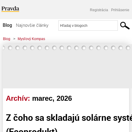
Registrácia
Prihlásenie
Blog
Najnovšie články
Najčítanejšie články
Blog
>
Mysľový Kompas
Najkomentovanejšie články
Zoznam blogov
Komerčné blogy
Archív:
marec, 2026
Z čoho sa skladajú solárne syst
(Ecoprodukt)