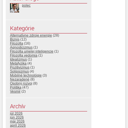
polec
Kategórie
Alternatívne zdroje energie
(28)
Biznis
(12)
Filozofia
(16)
Agnosticizmus
(1)
Filozofia umelej inteligencie
(1)
Filozofia vedomia
(1)
Idealizmus
(1)
Metafyzika
(4)
Pozitivizmus
(1)
Solipsizmus
(4)
Mobilné technológie
(3)
Nezaradené
(8)
Osobný rozvoj
(8)
Politika
(47)
Vesmír
(2)
Archív
júl 2026
jún 2026
máj 2026
apríl 2026