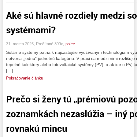
Aké sú hlavné rozdiely medzi s
systémami?
31. marca 2026, Prečítané 399x,
polec
Solárne systémy patria k najčastejšie využívaným technológiám využ
netvoria „jednu“ jednotnú kategóriu. V praxi sa medzi nimi rozlišuje
tepelné kolektory alebo fotovoltaické systémy (PV), a ak ide o PV, t
[…]
Pokračovanie článku
Prečo si ženy tú „prémiovú poz
zoznamkách nezaslúžia – iný p
rovnakú mincu