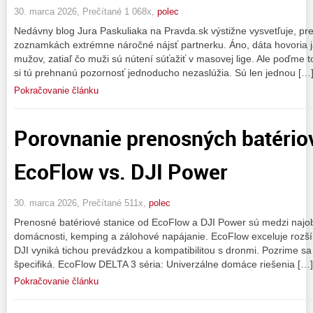
30. marca 2026, Prečítané 1 068x,
polec
Nedávny blog Jura Paskuliaka na Pravda.sk výstižne vysvetľuje, pr
zoznamkách extrémne náročné nájsť partnerku. Áno, dáta hovoria j
mužov, zatiaľ čo muži sú nútení súťažiť v masovej lige. Ale poďme
si tú prehnanú pozornosť jednoducho nezaslúžia. Sú len jednou […
Pokračovanie článku
Porovnanie prenosných batériov
EcoFlow vs. DJI Power
30. marca 2026, Prečítané 511x,
polec
Prenosné batériové stanice od EcoFlow a DJI Power sú medzi najob
domácnosti, kemping a zálohové napájanie. EcoFlow exceluje rozšír
DJI vyniká tichou prevádzkou a kompatibilitou s dronmi. Pozrime s
špecifiká. EcoFlow DELTA 3 séria: Univerzálne domáce riešenia […]
Pokračovanie článku