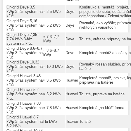
On‑grid Deye 3,5
Konštrukcia, montáž, projekt, 
kWp 3‑fáz systém na
≈ 3,5 kWp
Deye
pripojenie do siete, dotácia Ze
kľúč
domácnostiam / Zelená solidar
On‑grid Deye 5,16
Rovnaké, ako vyššie; príprava
kWp 3‑fáz systém na
≈ 5,2 kWp
Deye
niektorých variantoch
kľúč
On‑grid Deye 7,35–
≈ 7,3–7,7
7,74 kWp 3‑fáz
Deye
To isté, vrátane prípravy na ba
kWp
systém na kľúč
On‑grid Deye 8,6–8,7
≈ 8,6–8,7
kWp 3‑fáz systém na
Deye
Kompletná montáž a legálny p
kWp
kľúč
On‑grid Deye 10,32
Rovnaký rozsah služieb, prípr
kWp 3‑fáz systém na
≈ 10,3 kWp
Deye
batérie
kľúč
On‑grid Huawei 3,48
Kompletná montáž, projekt, leg
kWp 3‑fáz systém na
≈ 3,5 kWp
Huawei
príprava na batérie
kľúč
On‑grid Huawei 5,2
kWp 3‑fáz systém na
≈ 5,2 kWp
Huawei
To isté, príprava na batérie
kľúč
On‑grid Huawei 7,83
kWp 3‑fáz systém na
≈ 7,8 kWp
Huawei
Kompletná „na kľúč“ forma
kľúč
On‑grid Huawei 8,7
kWp 3‑fáz systém na
Hu kWp
Huawei
To isté
5,2 kWp
On‑grid Huawei 10,44