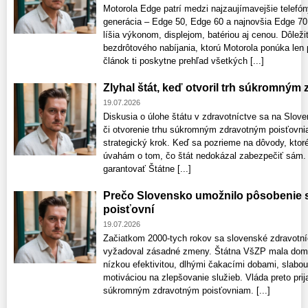
Motorola Edge patrí medzi najzaujímavejšie telefón
generácia – Edge 50, Edge 60 a najnovšia Edge 70
líšia výkonom, displejom, batériou aj cenou. Dôleži
bezdrôtového nabíjania, ktorú Motorola ponúka len
článok ti poskytne prehľad všetkých [...]
Zlyhal štát, keď otvoril trh súkromný
19.07.2026
Diskusia o úlohe štátu v zdravotníctve sa na Slov
či otvorenie trhu súkromným zdravotným poisťovnia
strategický krok. Keď sa pozrieme na dôvody, ktor
úvahám o tom, čo štát nedokázal zabezpečiť sám. K
garantovať Štátne [...]
Prečo Slovensko umožnilo pôsobenie
poisťovní
19.07.2026
Začiatkom 2000‑tych rokov sa slovenské zdravotníc
vyžadoval zásadné zmeny. Štátna VšZP mala domin
nízkou efektivitou, dlhými čakacími dobami, slabo
motiváciou na zlepšovanie služieb. Vláda preto prijal
súkromným zdravotným poisťovniam. [...]