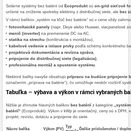
Solárne systémy bez batérií od
Ecoprodukt
sú
on‑grid sieťové f
určené na zníženie spotreby elektriny z distribučnej siete, ale
bez z
V rámci balíkov „systém na kľúč bez batérie“ sú v cene vždy zahrnu
fotovoltaické panely
(napr. Deye alebo Huawei, viacpanelové zo
menič (inverter)
na premenenie DC na AC,
statika na strechu
(konštrukcia s montážou),
kabelové vedenie a istiace prvky
podľa schémy konkrétneho bal
projektová dokumentácia a revízna správa
,
pripojenie do distribučnej siete (legalizácia)
,
profesionálna montáž a spustenie systému
.
Niektoré balíky navyše obsahujú
prípravu na budúce pripojenie b
označením „príprava na batérie“), čo umožňuje neskôr rozšíriť syst
Tabuľka – výbava a výkon v rámci vybraných bal
Nižšie je zhrnutie hlavných balíkov
bez batérií
z kategórie
„systém
batérií“
(Ecoprodukt). Výkon v kWp je orientačný, ceny sú s DPH, v
projekt, revíziu, dotáciu a pripojenie do siete.
Typ
Názov balíka
Výkon (PV)
Ďalšie príslušenstvo / dopln
meniča