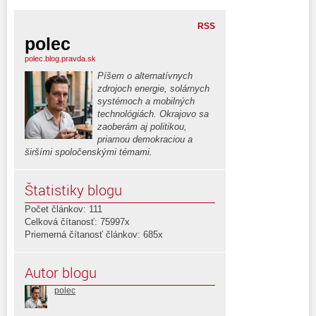
RSS
polec
polec.blog.pravda.sk
Píšem o alternatívnych
zdrojoch energie, solárnych
systémoch a mobilných
technológiách. Okrajovo sa
zaoberám aj politikou,
priamou demokraciou a
širšími spoločenskými témami.
Štatistiky blogu
Počet článkov: 111
Celková čítanosť: 75997x
Priemerná čítanosť článkov: 685x
Autor blogu
polec