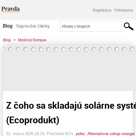
Registrácia
Prihlásenie
Blog
Najnovšie články
Najčítanejšie články
Blog
>
Mysľový Kompas
Najkomentovanejšie články
>
Z čoho sa skladajú solárne systémy bez batérií (Ecoprodukt)
Zoznam blogov
Komerčné blogy
Z čoho sa skladajú solárne syst
(Ecoprodukt)
31. marca 2026 18:33
, Prečítané 827x,
polec
,
Alternatívne zdroje energie