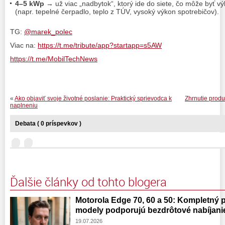
4–5 kWp
→ už viac „nadbytok“, ktorý ide do siete, čo môže byť v
(napr. tepelné čerpadlo, teplo z TÚV, vysoký výkon spotrebičov).
TG:
@marek_polec
Viac na:
https://t.me/tribute/app?startapp=s5AW
https://t.me/MobilTechNews
«
Ako objaviť svoje životné poslanie: Praktický sprievodca k
Zhrnutie produ
naplneniu
Debata ( 0 príspevkov )
Ďalšie články od tohto blogera
Motorola Edge 70, 60 a 50: Kompletný p
modely podporujú bezdrôtové nabíjani
19.07.2026