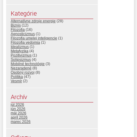
Kategórie
Alternatívne zdroje energie
(28)
Biznis
(12)
Filozofia
(16)
Agnosticizmus
(1)
Filozofia umelej inteligencie
(1)
Filozofia vedomia
(1)
Idealizmus
(1)
Metafyzika
(4)
Pozitivizmus
(1)
Solipsizmus
(4)
Mobilné technológie
(3)
Nezaradené
(8)
Osobný rozvoj
(8)
Politika
(47)
Vesmír
(2)
Archív
júl 2026
jún 2026
máj 2026
apríl 2026
marec 2026