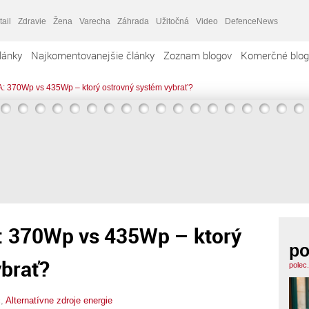
tail
Zdravie
Žena
Varecha
Záhrada
Užitočná
Video
DefenceNews
lánky
Najkomentovanejšie články
Zoznam blogov
Komerčné blog
A: 370Wp vs 435Wp – ktorý ostrovný systém vybrať?
: 370Wp vs 435Wp – ktorý
po
ybrať?
polec
c
,
Alternatívne zdroje energie