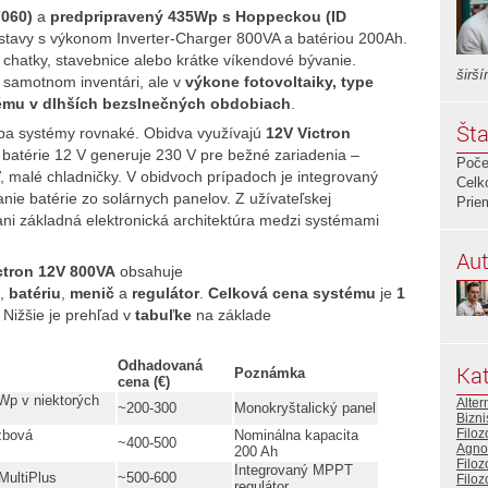
7060)
a
predpripravený 435Wp s Hoppeckou (ID
stavy s výkonom Inverter‑Charger 800VA a batériou 200Ah.
chatky, stavebnice alebo krátke víkendové bývanie.
širš
v samotnom inventári, ale v
výkone fotovoltaiky, type
tému v dlhších bezslnečných obdobiach
.
Šta
oba systémy rovnaké. Obidva využívajú
12V Victron
z batérie 12 V generuje 230 V pre bežné zariadenia –
Poče
V, malé chladničky. V obidvoch prípadoch je integrovaný
Celk
anie batérie zo solárnych panelov. Z užívateľskej
Prie
ani základná elektronická architektúra medzi systémami
Aut
ctron 12V 800VA
obsahuje
,
batériu
,
menič
a
regulátor
.
Celková cena systému
je
1
. Nižšie je prehľad v
tabuľke
na základe
Odhadovaná
Kat
Poznámka
cena (€)
Wp v niektorých
Alter
~200-300
Monokryštalický panel
Bizni
Filoz
žbová
Nominálna kapacita
~400-500
Agno
200 Ah
Filoz
Integrovaný MPPT
MultiPlus
~500-600
Filoz
regulátor