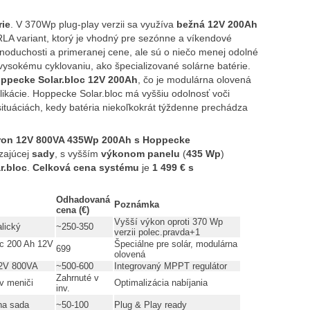
rie
. V 370Wp plug‑play verzii sa využíva
bežná 12V 200Ah
LA variant, ktorý je vhodný pre sezónne a víkendové
noduchosti a primeranej cene, ale sú o niečo menej odolné
ysokému cyklovaniu, ako špecializované solárne batérie.
ppecke Solar.bloc 12V 200Ah
, čo je modulárna olovená
likácie. Hoppecke Solar.bloc má vyššiu odolnosť voči
situáciách, kedy batéria niekoľkokrát týždenne prechádza
tron 12V 800VA 435Wp 200Ah s Hoppecke
zajúcej
sady
, s vyšším
výkonom panelu
(
435 Wp
)
r.bloc
.
Celková cena systému
je
1 499 € s
Odhadovaná
Poznámka
cena (€)
Vyšší výkon oproti 370 Wp
lický
~250-350
verzii polec.pravda+1
oc 200 Ah 12V
Špeciálne pre solár, modulárna
699
olovená
12V 800VA
~500-600
Integrovaný MPPT regulátor
Zahrnuté v
v meniči
Optimalizácia nabíjania
inv.
na sada
~50-100
Plug & Play ready