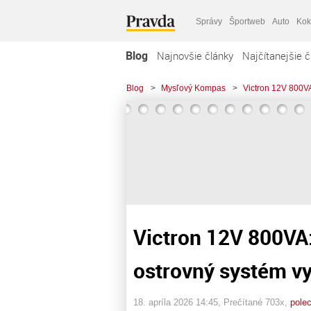
Správy
Športweb
Auto
Kok
Blog
Najnovšie články
Najčítanejšie č
Blog
>
Mysľový Kompas
>
Victron 12V 800V
Victron 12V 800VA
ostrovný systém v
18. apríla 2026 14:45
, Prečítané 703x,
pole