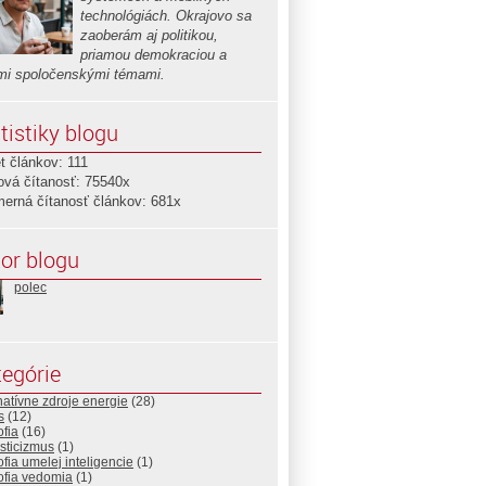
technológiách. Okrajovo sa
zaoberám aj politikou,
priamou demokraciou a
ími spoločenskými témami.
tistiky blogu
t článkov: 111
ová čítanosť: 75540x
merná čítanosť článkov: 681x
or blogu
polec
egórie
natívne zdroje energie
(28)
s
(12)
ofia
(16)
sticizmus
(1)
ofia umelej inteligencie
(1)
ofia vedomia
(1)