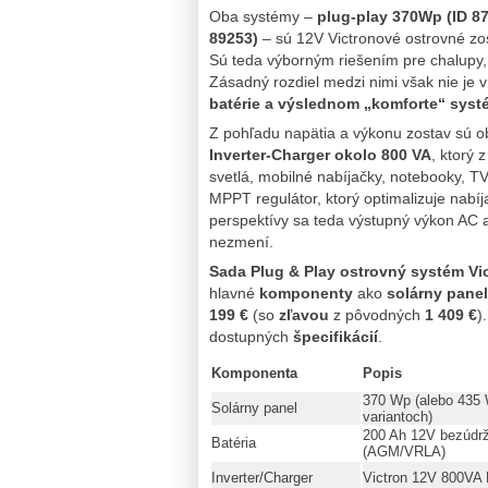
Oba systémy –
plug‑play 370Wp (ID 8
89253)
– sú 12V Victronové ostrovné zo
Sú teda výborným riešením pre chalupy, 
Zásadný rozdiel medzi nimi však nie je 
batérie a výslednom „komforte“ sys
Z pohľadu napätia a výkonu zostav sú 
Inverter‑Charger okolo 800 VA
, ktorý 
svetlá, mobilné nabíjačky, notebooky, T
MPPT regulátor, ktorý optimalizuje nabíj
perspektívy sa teda výstupný výkon AC 
nezmení.
Sada Plug & Play ostrovný systém Vi
hlavné
komponenty
ako
solárny panel
199 €
(so
zľavou
z pôvodných
1 409 €
)
dostupných
špecifikácií
.
Komponenta
Popis
370 Wp (alebo 435 
Solárny panel
variantoch)
200 Ah 12V bezúdr
Batéria
(AGM/VRLA)
Inverter/Charger
Victron 12V 800VA 