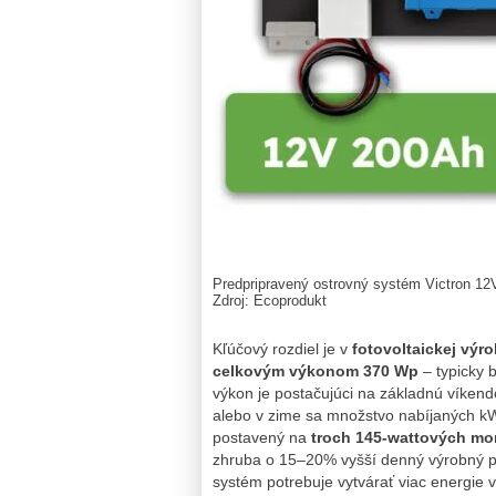
Predpripravený ostrovný systém Victron 1
Zdroj: Ecoprodukt
Kľúčový rozdiel je v
fotovoltaickej výr
celkovým výkonom 370 Wp
– typicky 
výkon je postačujúci na základnú víkend
alebo v zime sa množstvo nabíjaných k
postavený na
troch 145‑wattových mo
zhruba o 15–20% vyšší denný výrobný po
systém potrebuje vytvárať viac energie 