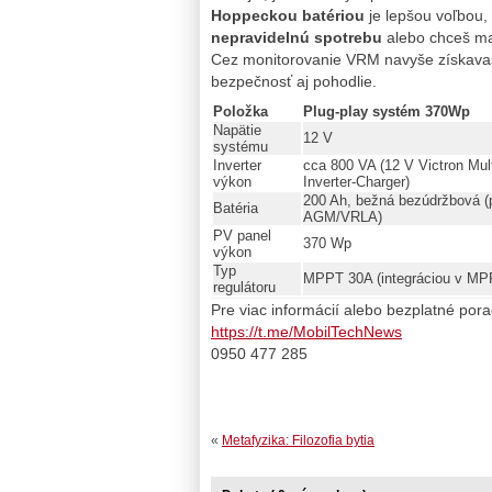
Hoppeckou batériou
je lepšou voľbou,
nepravidelnú spotrebu
alebo chceš m
Cez monitorovanie VRM navyše získavaš
bezpečnosť aj pohodlie.
Položka
Plug‑play systém 370Wp
Napätie
12 V
systému
Inverter
cca 800 VA (12 V Victron Mult
výkon
Inverter‑Charger)
200 Ah, bežná bezúdržbová 
Batéria
AGM/VRLA)
PV panel
370 Wp
výkon
Typ
MPPT 30A (integráciou v MPP
regulátoru
Pre viac informácií alebo bezplatné por
https://t.me/MobilTechNews
0950 477 285
«
Metafyzika: Filozofia bytia