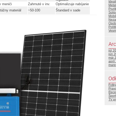
Idea
v meniči
Zahrnuté v inv.
Optimalizuje nabíjanie
Metaf
Pozit
tážny materiál
~50-100
Štandard v sade
Soli
Mobi
Neza
Osob
Polit
Vesm
Arc
júl 2
jún 
máj 
apríl
mare
Od
Fotky
Prav
Rece
Šport
TV p