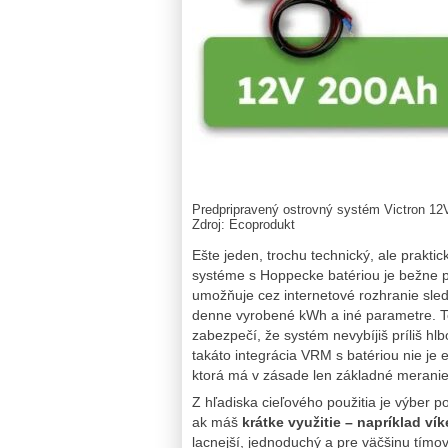
Predpripravený ostrovný systém Victron 1
Zdroj: Ecoprodukt
Ešte jeden, trochu technický, ale prakti
systéme s Hoppecke batériou je bežne
umožňuje cez internetové rozhranie sledo
denne vyrobené kWh a iné parametre. To
zabezpečí, že systém nevybíjiš príliš hl
takáto integrácia VRM s batériou nie je
ktorá má v zásade len základné meranie
Z hľadiska cieľového použitia je výber
ak máš
krátke využitie – napríklad v
lacnejší, jednoduchý a pre väčšinu tímo