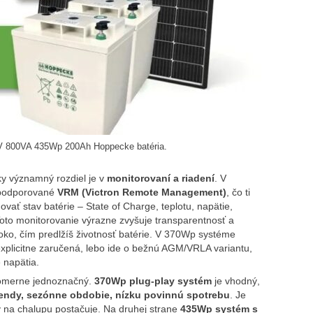
2V 800VA 435Wp 200Ah Hoppecke batéria.
cky významný rozdiel je v
monitorovaní a riadení
. V
 podporované
VRM (Victron Remote Management)
, čo ti
vať stav batérie – State of Charge, teplotu, napätie,
to monitorovanie výrazne zvyšuje transparentnosť a
boko, čím predlžíš životnosť batérie. V 370Wp systéme
 explicitne zaručená, lebo ide o bežnú AGM/VRLA variantu,
 napätia.
 pomerne jednoznačný.
370Wp plug‑play systém
je vhodný,
íkendy, sezónne obdobie, nízku povinnú spotrebu
. Je
v na chalupu postačuje. Na druhej strane
435Wp systém s