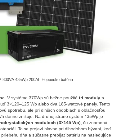
2V 800VA 435Wp 200Ah Hoppecke batéria.
obe
. V systéme 370Wp sú bežne použité
tri moduly s
buď 3×120–125 Wp alebo dva 185‑wattové panely. Tento
ovú spotrebu, ale pri dlhších obdobiach s oblačnosťou
Wh denne znižuje. Na druhej strane systém 435Wp je
nokrystalických moduloch (3×145 Wp)
, čo znamená
tenciál. To sa prejaví hlavne pri dlhodobom bývaní, keď
v priebehu dňa a súčasne prebíjať batériu na nasledujúce