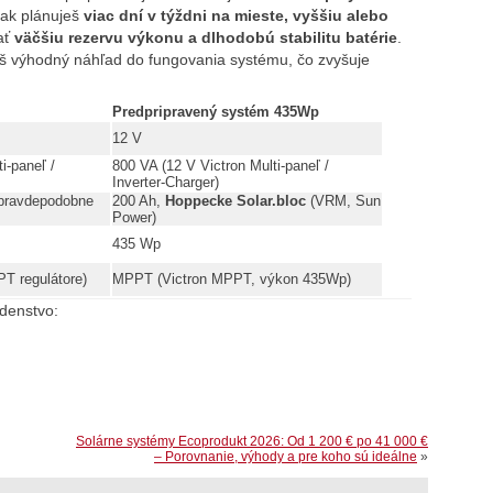
 ak plánuješ
viac dní v týždni na mieste, vyššiu alebo
ať
väčšiu rezervu výkonu a dlhodobú stabilitu batérie
.
 výhodný náhľad do fungovania systému, čo zvyšuje
Predpripravený systém 435Wp
12 V
i‑paneľ /
800 VA (12 V Victron Multi‑paneľ /
Inverter‑Charger)
(pravdepodobne
200 Ah,
Hoppecke Solar.bloc
(VRM, Sun
Power)
435 Wp
T regulátore)
MPPT (Victron MPPT, výkon 435Wp)
adenstvo:
Solárne systémy Ecoprodukt 2026: Od 1 200 € po 41 000 €
– Porovnanie, výhody a pre koho sú ideálne
»