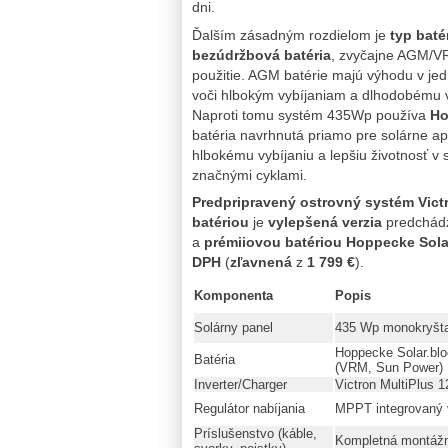
dni.
Ďalším zásadným rozdielom je
typ baté
bezúdržbová batéria
, zvyčajne AGM/VR
použitie. AGM batérie majú výhodu v jed
voči hlbokým vybíjaniam a dlhodobému v
Naproti tomu systém 435Wp používa
Ho
batéria navrhnutá priamo pre solárne ap
hlbokému vybíjaniu a lepšiu životnosť v 
značnými cyklami.
Predpripravený ostrovný systém Vic
batériou
je
vylepšená verzia
predchád
a
prémiiovou batériou Hoppecke Sola
DPH
(
zľavnená
z
1 799 €
).
Komponenta
Popis
Solárny panel
435 Wp monokryšta
Hoppecke Solar.bl
Batéria
(VRM, Sun Power)
Inverter/Charger
Victron MultiPlus 
Regulátor nabíjania
MPPT integrovaný 
Príslušenstvo (káble,
Kompletná montáž