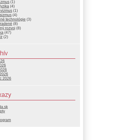
lizmus
(1)
yzika
(4)
ivizmus
(1)
psizmus
(4)
lné technológie
(3)
radené
(8)
ný rozvoj
(8)
ika
(47)
ír
(2)
hív
026
2026
2026
 2026
c 2026
kazy
da.sk
pty
rogram