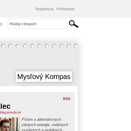
Registrácia
Prihlásenie
y
Mysľový Kompas
RSS
lec
.blog.pravda.sk
Píšem o alternatívnych
zdrojoch energie, solárnych
systémoch a mobilných