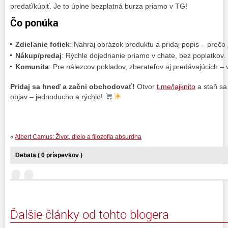
predať/kúpiť. Je to úplne bezplatná burza priamo v TG!​
Čo ponúka
Zdieľanie fotiek
: Nahraj obrázok produktu a pridaj popis – prečo 
Nákup/predaj
: Rýchle dojednanie priamo v chate, bez poplatkov.
Komunita
: Pre nálezcov pokladov, zberateľov aj predávajúcich –
Pridaj sa hneď a začni obchodovať!
Otvor
t.me/lajknito
a staň sa
objav – jednoducho a rýchlo!
«
Albert Camus: Život, dielo a filozofia absurdna
Debata ( 0 príspevkov )
Ďalšie články od tohto blogera