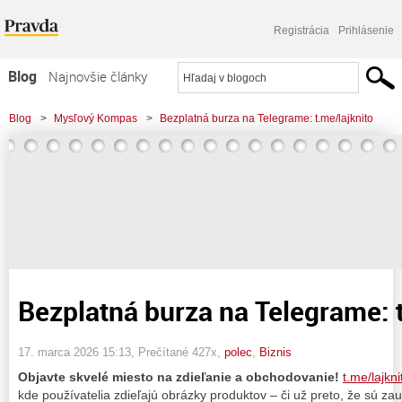
Registrácia
Prihlásenie
Blog
Najnovšie články
Najčítanejšie články
Blog
>
Mysľový Kompas
>
Bezplatná burza na Telegrame: t.me/lajknito
Najkomentovanejšie články
Zoznam blogov
Komerčné blogy
Bezplatná burza na Telegrame: 
17. marca 2026 15:13
, Prečítané 427x,
polec
,
Biznis
Objavte skvelé miesto na zdieľanie a obchodovanie!
t.me/lajkni
kde používatelia zdieľajú obrázky produktov – či už preto, že sú za