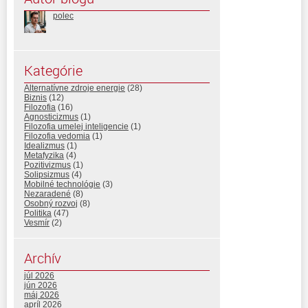
polec
Kategórie
Alternatívne zdroje energie
(28)
Biznis
(12)
Filozofia
(16)
Agnosticizmus
(1)
Filozofia umelej inteligencie
(1)
Filozofia vedomia
(1)
Idealizmus
(1)
Metafyzika
(4)
Pozitivizmus
(1)
Solipsizmus
(4)
Mobilné technológie
(3)
Nezaradené
(8)
Osobný rozvoj
(8)
Politika
(47)
Vesmír
(2)
Archív
júl 2026
jún 2026
máj 2026
apríl 2026