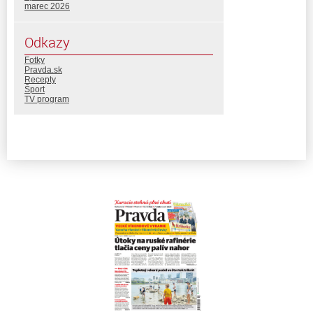
marec 2026
Odkazy
Fotky
Pravda.sk
Recepty
Šport
TV program