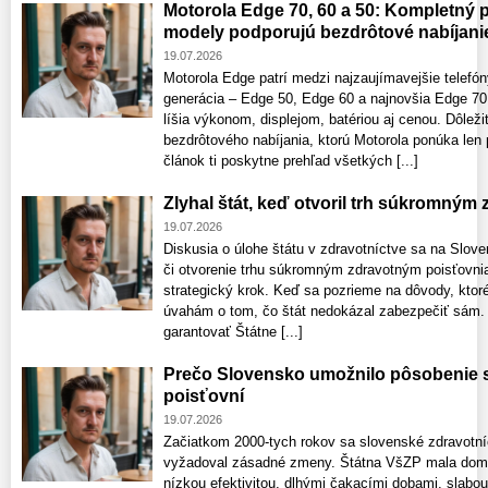
Motorola Edge 70, 60 a 50: Kompletný p
modely podporujú bezdrôtové nabíjani
19.07.2026
Motorola Edge patrí medzi najzaujímavejšie telefón
generácia – Edge 50, Edge 60 a najnovšia Edge 70
líšia výkonom, displejom, batériou aj cenou. Dôleži
bezdrôtového nabíjania, ktorú Motorola ponúka len
článok ti poskytne prehľad všetkých [...]
Zlyhal štát, keď otvoril trh súkromný
19.07.2026
Diskusia o úlohe štátu v zdravotníctve sa na Slov
či otvorenie trhu súkromným zdravotným poisťovnia
strategický krok. Keď sa pozrieme na dôvody, ktor
úvahám o tom, čo štát nedokázal zabezpečiť sám. K
garantovať Štátne [...]
Prečo Slovensko umožnilo pôsobenie
poisťovní
19.07.2026
Začiatkom 2000‑tych rokov sa slovenské zdravotníc
vyžadoval zásadné zmeny. Štátna VšZP mala domin
nízkou efektivitou, dlhými čakacími dobami, slabo