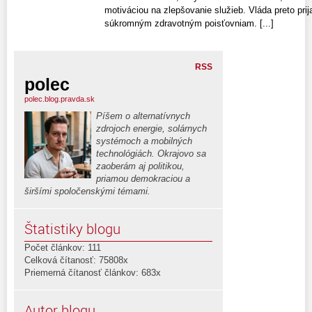
motiváciou na zlepšovanie služieb. Vláda preto prijal
súkromným zdravotným poisťovniam. [...]
RSS
polec
polec.blog.pravda.sk
Píšem o alternatívnych
zdrojoch energie, solárnych
systémoch a mobilných
technológiách. Okrajovo sa
zaoberám aj politikou,
priamou demokraciou a
širšími spoločenskými témami.
Štatistiky blogu
Počet článkov: 111
Celková čítanosť: 75808x
Priemerná čítanosť článkov: 683x
Autor blogu