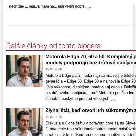
nech žije 1. máj.Ja mám na1. máj veľmi dobré... ...
Ďalšie články od tohto blogera
Motorola Edge 70, 60 a 50: Kompletný p
modely podporujú bezdrôtové nabíjani
19.07.2026
Motorola Edge patrí medzi najzaujímavejšie telefón
generácia – Edge 50, Edge 60 a najnovšia Edge 70
líšia výkonom, displejom, batériou aj cenou. Dôleži
bezdrôtového nabíjania, ktorú Motorola ponúka len
článok ti poskytne prehľad všetkých [...]
Zlyhal štát, keď otvoril trh súkromný
19.07.2026
Diskusia o úlohe štátu v zdravotníctve sa na Slov
či otvorenie trhu súkromným zdravotným poisťovnia
strategický krok. Keď sa pozrieme na dôvody, ktor