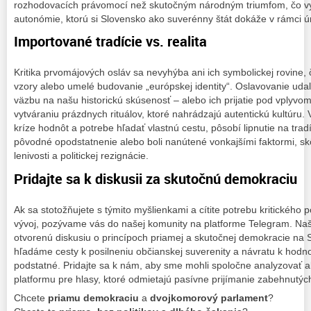
rozhodovacích právomocí než skutočným národným triumfom, čo vy
autonómie, ktorú si Slovensko ako suverénny štát dokáže v rámci ú
Importované tradície vs. realita
Kritika prvomájových osláv sa nevyhýba ani ich symbolickej rovine, 
vzory alebo umelé budovanie „európskej identity“. Oslavovanie udal
väzbu na našu historickú skúsenosť – alebo ich prijatie pod vplyvom
vytváraniu prázdnych rituálov, ktoré nahrádzajú autentickú kultúru.
kríze hodnôt a potrebe hľadať vlastnú cestu, pôsobí lipnutie na tradíc
pôvodné opodstatnenie alebo boli nanútené vonkajšími faktormi, skô
lenivosti a politickej rezignácie.
Pridajte sa k diskusii za skutočnú demokraciu
Ak sa stotožňujete s týmito myšlienkami a cítite potrebu kritickéh
vývoj, pozývame vás do našej komunity na platforme Telegram. Na
otvorenú diskusiu o princípoch priamej a skutočnej demokracie na 
hľadáme cesty k posilneniu občianskej suverenity a návratu k hodn
podstatné. Pridajte sa k nám, aby sme mohli spoločne analyzovať a
platformu pre hlasy, ktoré odmietajú pasívne prijímanie zabehnutý
Chcete
priamu demokraciu
a
dvojkomorový parlament
?