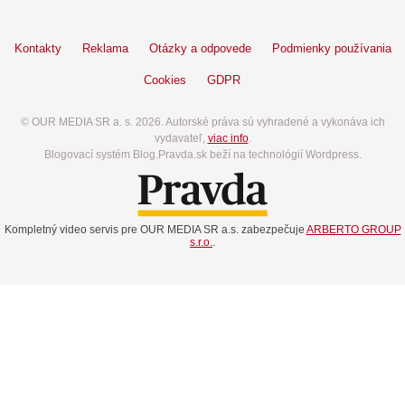
Kontakty
Reklama
Otázky a odpovede
Podmienky používania
Cookies
GDPR
© OUR MEDIA SR a. s. 2026. Autorské práva sú vyhradené a vykonáva ich
vydavateľ,
viac info
.
Blogovací systém Blog.Pravda.sk beží na technológií Wordpress.
Kompletný video servis pre OUR MEDIA SR a.s. zabezpečuje
ARBERTO GROUP
s.r.o.
.