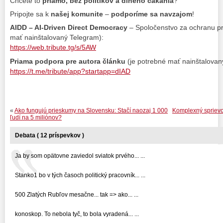
Chcete to
priamo, bez politikov a dlhého čakania
?
Pripojte sa k
našej komunite
–
podporíme sa navzajom
!
AIDD – AI-Driven Direct Democracy
– Spoločenstvo za ochranu pr
mať nainštalovaný Telegram):
https://web.tribute.tg/s/5AW
Priama podpora pre autora článku
(je potrebné mať nainštalovan
https://t.me/tribute/app?startapp=dIAD
«
Ako fungujú prieskumy na Slovensku: Stačí naozaj 1 000
Komplexný sprievo
ľudí na 5 miliónov?
Debata ( 12 príspevkov )
Ja by som opätovne zaviedol sviatok prvého... ...
Stanko1 bo v tých časoch politický pracovník... ...
500 Zlatých Rubľov mesačne... tak => ako... ...
konoskop. To nebola tyč, to bola vyradená... ...