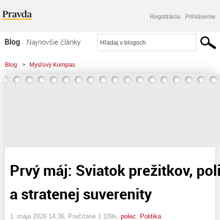
Registrácia
Prihlásenie
Blog
Najnovšie články
Najčítanejšie články
Blog
>
Mysľový Kompas
Najkomentovanejšie články
>
Prvý máj: Sviatok prežitkov, politických mýtov a stratenej suverenity
Zoznam blogov
Komerčné blogy
Prvý máj: Sviatok prežitkov, po
a stratenej suverenity
1. mája 2026 14:36
, Prečítané 1 109x,
polec
,
Politika