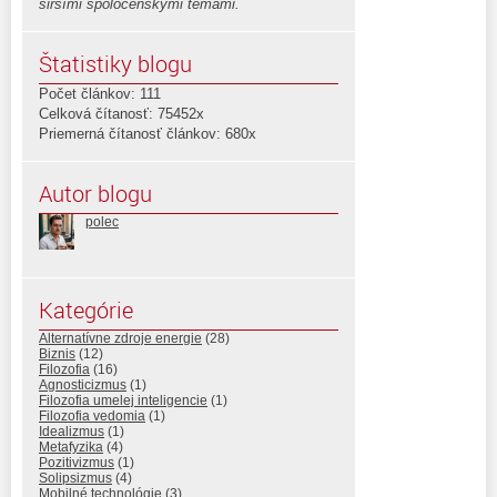
širšími spoločenskými témami.
Štatistiky blogu
Počet článkov: 111
Celková čítanosť: 75452x
Priemerná čítanosť článkov: 680x
Autor blogu
polec
Kategórie
Alternatívne zdroje energie
(28)
Biznis
(12)
Filozofia
(16)
Agnosticizmus
(1)
Filozofia umelej inteligencie
(1)
Filozofia vedomia
(1)
Idealizmus
(1)
Metafyzika
(4)
Pozitivizmus
(1)
Solipsizmus
(4)
Mobilné technológie
(3)