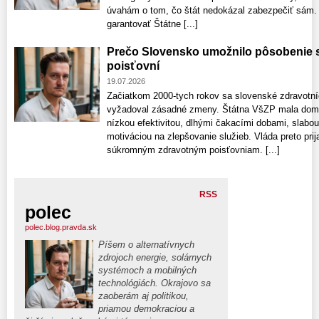
úvahám o tom, čo štát nedokázal zabezpečiť sám. K
garantovať Štátne [...]
Prečo Slovensko umožnilo pôsobenie
poisťovní
19.07.2026
Začiatkom 2000‑tych rokov sa slovenské zdravotníc
vyžadoval zásadné zmeny. Štátna VšZP mala domin
nízkou efektivitou, dlhými čakacími dobami, slabo
motiváciou na zlepšovanie služieb. Vláda preto prijal
súkromným zdravotným poisťovniam. [...]
RSS
polec
polec.blog.pravda.sk
Píšem o alternatívnych
zdrojoch energie, solárnych
systémoch a mobilných
technológiách. Okrajovo sa
zaoberám aj politikou,
priamou demokraciou a