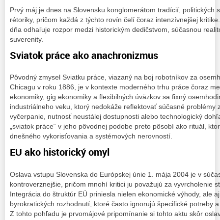
Prvý máj je dnes na Slovensku konglomerátom tradícií, politických 
rétoriky, pričom každá z týchto rovín čelí čoraz intenzívnejšej krit
dňa odhaľuje rozpor medzi historickým dedičstvom, súčasnou reali
suverenity.
Sviatok práce ako anachronizmus
Pôvodný zmysel Sviatku práce, viazaný na boj robotníkov za osem
Chicagu v roku 1886, je v kontexte moderného trhu práce čoraz mene
ekonomiky, gig ekonomiky a flexibilných úväzkov sa fixný osemhodi
industriálneho veku, ktorý nedokáže reflektovať súčasné problémy
vyčerpanie, nutnosť neustálej dostupnosti alebo technologický dohľ
„sviatok práce“ v jeho pôvodnej podobe preto pôsobí ako rituál, kt
dnešného vykorisťovania a systémových nerovností.
EU ako historický omyl
Oslava vstupu Slovenska do Európskej únie 1. mája 2004 je v súča
kontroverznejšie, pričom mnohí kritici ju považujú za vyvrcholenie s
Integrácia do štruktúr EÚ priniesla nielen ekonomické výhody, ale aj
byrokratických rozhodnutí, ktoré často ignorujú špecifické potreby a
Z tohto pohľadu je prvomájové pripomínanie si tohto aktu skôr os