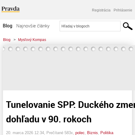
Registrácia
Prihlásenie
Blog
Najnovšie články
Najčítanejšie články
Blog
>
Mysľový Kompas
Najkomentovanejšie články
>
Tunelovanie SPP: Duckého zmenky a zlyhanie dohľadu v 90. rokoch
Zoznam blogov
Komerčné blogy
Tunelovanie SPP: Duckého zmen
dohľadu v 90. rokoch
20. marca 2026 12:34
, Prečítané 583x,
polec
,
Biznis
,
Politika