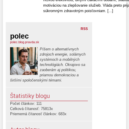
motiváciou na zlepšovanie služieb. Vláda preto prijal
súkromným zdravotným poisťovniam. [...]
RSS
polec
polec.blog.pravda.sk
Píšem o alternatívnych
zdrojoch energie, solárnych
systémoch a mobilných
technológiách. Okrajovo sa
zaoberám aj politikou,
priamou demokraciou a
širšími spoločenskými témami.
Štatistiky blogu
Počet článkov: 111
Celková čítanosť: 75813x
Priemerná čítanosť článkov: 683x