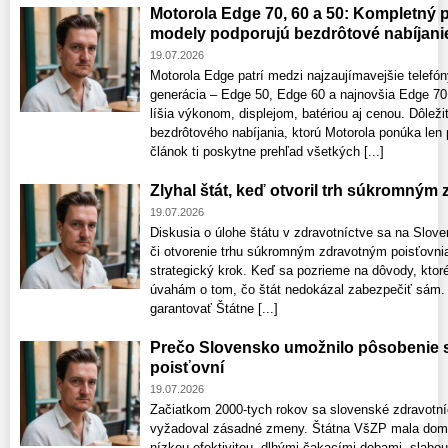
Motorola Edge 70, 60 a 50: Kompletný p
modely podporujú bezdrôtové nabíjani
19.07.2026
Motorola Edge patrí medzi najzaujímavejšie telefón
generácia – Edge 50, Edge 60 a najnovšia Edge 70
líšia výkonom, displejom, batériou aj cenou. Dôleži
bezdrôtového nabíjania, ktorú Motorola ponúka len
článok ti poskytne prehľad všetkých [...]
Zlyhal štát, keď otvoril trh súkromný
19.07.2026
Diskusia o úlohe štátu v zdravotníctve sa na Slov
či otvorenie trhu súkromným zdravotným poisťovnia
strategický krok. Keď sa pozrieme na dôvody, ktor
úvahám o tom, čo štát nedokázal zabezpečiť sám. K
garantovať Štátne [...]
Prečo Slovensko umožnilo pôsobenie
poisťovní
19.07.2026
Začiatkom 2000‑tych rokov sa slovenské zdravotníc
vyžadoval zásadné zmeny. Štátna VšZP mala domin
nízkou efektivitou, dlhými čakacími dobami, slabo