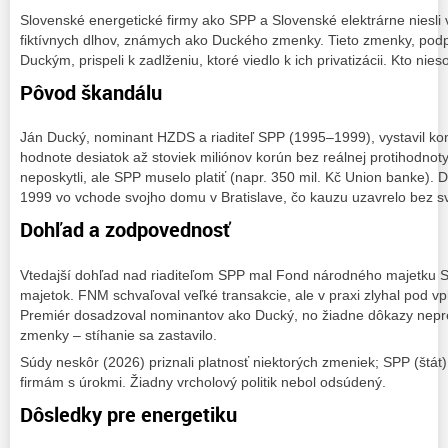
Slovenské energetické firmy ako SPP a Slovenské elektrárne niesli 
fiktívnych dlhov, známych ako Duckého zmenky. Tieto zmenky, pod
Duckým, prispeli k zadlženiu, ktoré viedlo k ich privatizácii. Kto ni
Pôvod škandálu
Ján Ducký, nominant HZDS a riaditeľ SPP (1995–1999), vystavil k
hodnote desiatok až stoviek miliónov korún bez reálnej protihodnoty
neposkytli, ale SPP muselo platiť (napr. 350 mil. Kč Union banke). 
1999 vo vchode svojho domu v Bratislave, čo kauzu uzavrelo bez s
Dohľad a zodpovednosť
Vtedajší dohľad nad riaditeľom SPP mal Fond národného majetku S
majetok. FNM schvaľoval veľké transakcie, ale v praxi zlyhal pod v
Premiér dosadzoval nominantov ako Ducký, no žiadne dôkazy nepre
zmenky – stíhanie sa zastavilo.
Súdy neskôr (2026) priznali platnosť niektorých zmeniek; SPP (štát)
firmám s úrokmi. Žiadny vrcholový politik nebol odsúdený.
Dôsledky pre energetiku