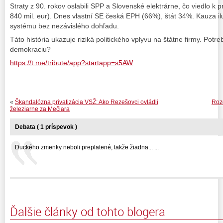
Straty z 90. rokov oslabili SPP a Slovenské elektrárne, čo viedlo k p
840 mil. eur). Dnes vlastní SE česká EPH (66%), štát 34%. Kauza ilu
systému bez nezávislého dohľadu.
Táto história ukazuje riziká politického vplyvu na štátne firmy. Pot
demokraciu?
https://t.me/tribute/app?startapp=s5AW
«
Škandalózna privatizácia VSŽ: Ako Rezešovci ovládli
Rozd
železiarne za Mečiara
Debata ( 1 príspevok )
Duckého zmenky neboli preplatené, takže žiadna... ...
Ďalšie články od tohto blogera