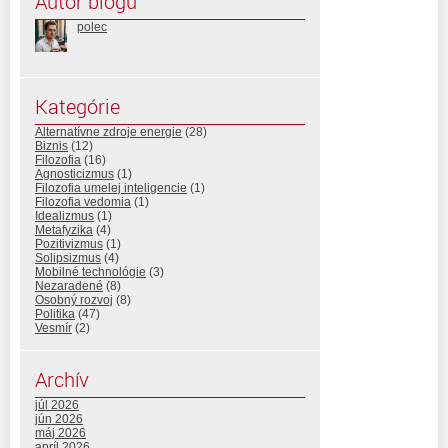
Autor blogu
polec
Kategórie
Alternatívne zdroje energie
(28)
Biznis
(12)
Filozofia
(16)
Agnosticizmus
(1)
Filozofia umelej inteligencie
(1)
Filozofia vedomia
(1)
Idealizmus
(1)
Metafyzika
(4)
Pozitivizmus
(1)
Solipsizmus
(4)
Mobilné technológie
(3)
Nezaradené
(8)
Osobný rozvoj
(8)
Politika
(47)
Vesmír
(2)
Archív
júl 2026
jún 2026
máj 2026
apríl 2026