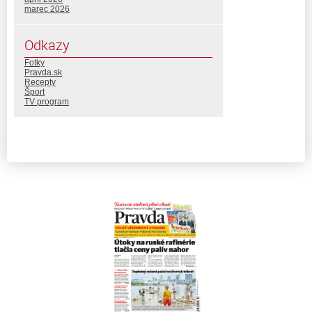
marec 2026
Odkazy
Fotky
Pravda.sk
Recepty
Šport
TV program