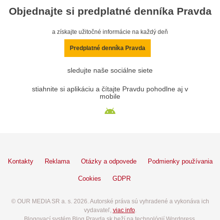
Objednajte si predplatné denníka Pravda
a získajte užitočné informácie na každý deň
Predplatné denníka Pravda
sledujte naše sociálne siete
stiahnite si aplikáciu a čítajte Pravdu pohodlne aj v
mobile
Kontakty
Reklama
Otázky a odpovede
Podmienky používania
Cookies
GDPR
© OUR MEDIA SR a. s. 2026. Autorské práva sú vyhradené a vykonáva ich
vydavateľ,
viac info
.
Blogovací systém Blog.Pravda.sk beží na technológií Wordpress.